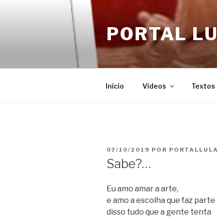
Pular
para
PORTAL L
o
conteúdo
Início
Vídeos
Textos 
PUBLICADO
07/10/2019
POR
PORTALLUL
EM
Sabe?…
Eu amo amar a arte,
e amo a escolha que faz parte
disso tudo que a gente tenta