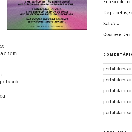
Futebol de um
De planetas, s
Sabe?…
Cosme e Dam
es
rá o tom…
COMENTÁRI
portallulamour
a
portallulamour
petáculo.
portallulamour
ca
portallulamour
portallulamour