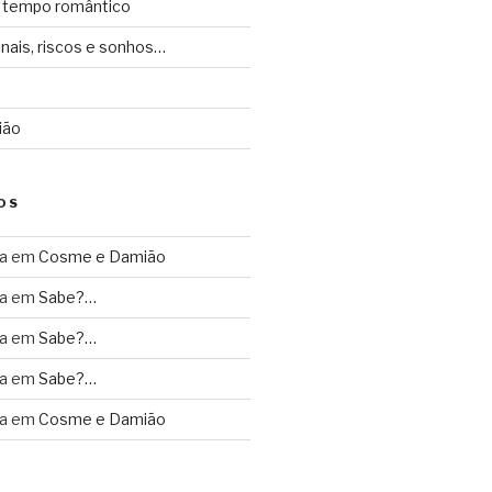
 tempo romântico
inais, riscos e sonhos…
ião
OS
a
em
Cosme e Damião
a
em
Sabe?…
a
em
Sabe?…
a
em
Sabe?…
a
em
Cosme e Damião