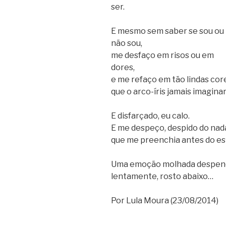
ser.
E mesmo sem saber se sou ou
não sou,
me desfaço em risos ou em
dores,
e me refaço em tão lindas cor
que o arco-íris jamais imagina
E disfarçado, eu calo.
E me despeço, despido do nad
que me preenchia antes do es
Uma emoção molhada despen
lentamente, rosto abaixo…
Por Lula Moura (23/08/2014)