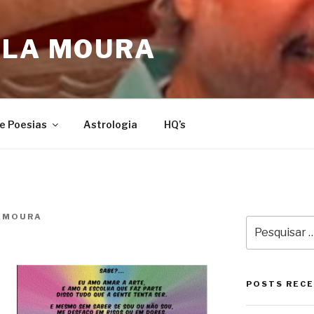
ULA MOURA
e Poesias
Astrologia
HQ’s
AMOURA
Pesquisar
por:
POSTS REC