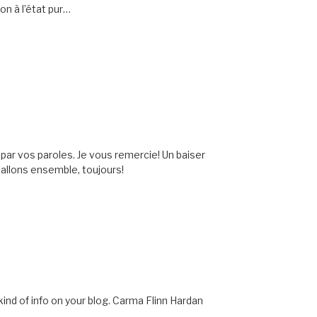
on à l’état pur…
 par vos paroles. Je vous remercie! Un baiser
allons ensemble, toujours!
kind of info on your blog. Carma Flinn Hardan