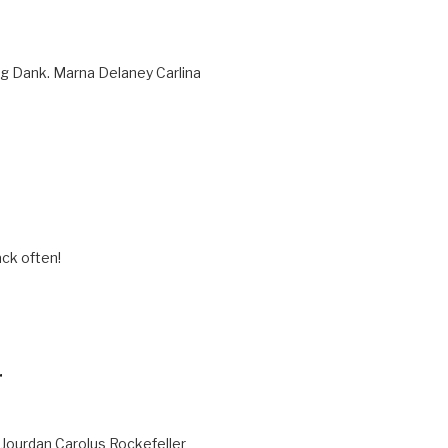
og Dank. Marna Delaney Carlina
ack often!
r
. Jourdan Carolus Rockefeller