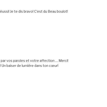
éussi! Je te dis bravo! C’est du Beau boulot!
hé par vos paroles et votre affection … Merci!
 Un baiser de lumière dans ton cœur!